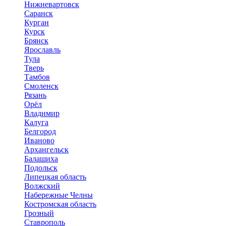
Нижневартовск
Саранск
Курган
Курск
Брянск
Ярославль
Тула
Тверь
Тамбов
Смоленск
Рязань
Орёл
Владимир
Калуга
Белгород
Иваново
Архангельск
Балашиха
Подольск
Липецкая область
Волжский
Набережные Челны
Костромская область
Грозный
Ставрополь