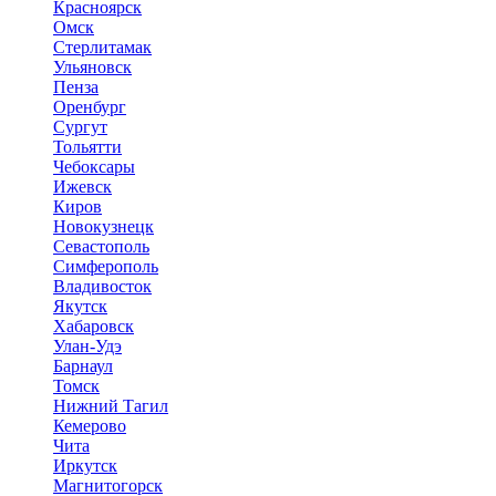
Красноярск
Омск
Стерлитамак
Ульяновск
Пенза
Оренбург
Сургут
Тольятти
Чебоксары
Ижевск
Киров
Новокузнецк
Севастополь
Симферополь
Владивосток
Якутск
Хабаровск
Улан-Удэ
Барнаул
Томск
Нижний Тагил
Кемерово
Чита
Иркутск
Магнитогорск