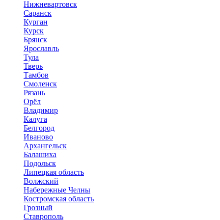
Нижневартовск
Саранск
Курган
Курск
Брянск
Ярославль
Тула
Тверь
Тамбов
Смоленск
Рязань
Орёл
Владимир
Калуга
Белгород
Иваново
Архангельск
Балашиха
Подольск
Липецкая область
Волжский
Набережные Челны
Костромская область
Грозный
Ставрополь