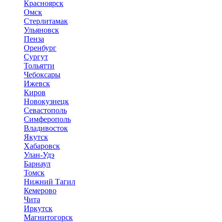
Красноярск
Омск
Стерлитамак
Ульяновск
Пенза
Оренбург
Сургут
Тольятти
Чебоксары
Ижевск
Киров
Новокузнецк
Севастополь
Симферополь
Владивосток
Якутск
Хабаровск
Улан-Удэ
Барнаул
Томск
Нижний Тагил
Кемерово
Чита
Иркутск
Магнитогорск