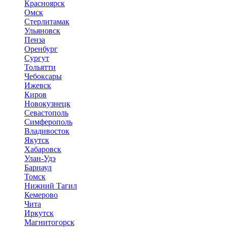
Красноярск
Омск
Стерлитамак
Ульяновск
Пенза
Оренбург
Сургут
Тольятти
Чебоксары
Ижевск
Киров
Новокузнецк
Севастополь
Симферополь
Владивосток
Якутск
Хабаровск
Улан-Удэ
Барнаул
Томск
Нижний Тагил
Кемерово
Чита
Иркутск
Магнитогорск