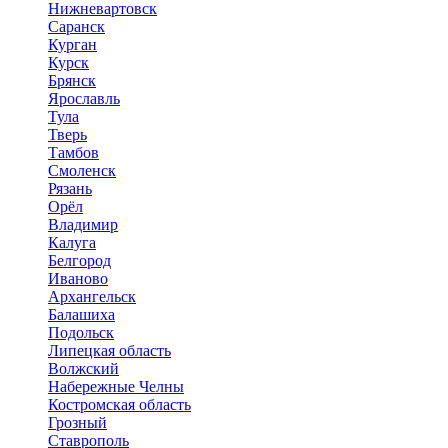
Нижневартовск
Саранск
Курган
Курск
Брянск
Ярославль
Тула
Тверь
Тамбов
Смоленск
Рязань
Орёл
Владимир
Калуга
Белгород
Иваново
Архангельск
Балашиха
Подольск
Липецкая область
Волжский
Набережные Челны
Костромская область
Грозный
Ставрополь