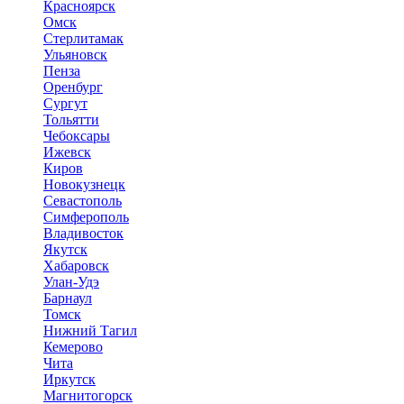
Красноярск
Омск
Стерлитамак
Ульяновск
Пенза
Оренбург
Сургут
Тольятти
Чебоксары
Ижевск
Киров
Новокузнецк
Севастополь
Симферополь
Владивосток
Якутск
Хабаровск
Улан-Удэ
Барнаул
Томск
Нижний Тагил
Кемерово
Чита
Иркутск
Магнитогорск