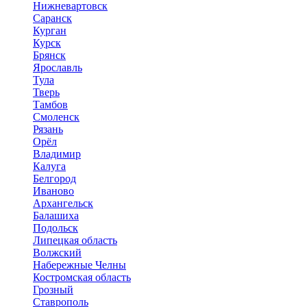
Нижневартовск
Саранск
Курган
Курск
Брянск
Ярославль
Тула
Тверь
Тамбов
Смоленск
Рязань
Орёл
Владимир
Калуга
Белгород
Иваново
Архангельск
Балашиха
Подольск
Липецкая область
Волжский
Набережные Челны
Костромская область
Грозный
Ставрополь