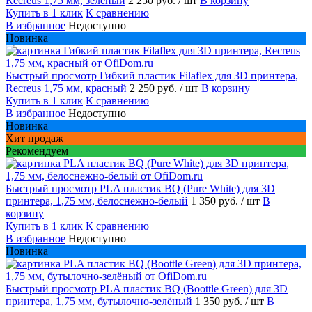
Recreus 1,75 мм, зеленый
2 250 руб.
/ шт
В корзину
Купить в 1 клик
К сравнению
В избранное
Недоступно
Новинка
Быстрый просмотр
Гибкий пластик Filaflex для 3D принтера,
Recreus 1,75 мм, красный
2 250 руб.
/ шт
В корзину
Купить в 1 клик
К сравнению
В избранное
Недоступно
Новинка
Хит продаж
Рекомендуем
Быстрый просмотр
PLA пластик BQ (Pure White) для 3D
принтера, 1,75 мм, белоснежно-белый
1 350 руб.
/ шт
В
корзину
Купить в 1 клик
К сравнению
В избранное
Недоступно
Новинка
Быстрый просмотр
PLA пластик BQ (Boottle Green) для 3D
принтера, 1,75 мм, бутылочно-зелёный
1 350 руб.
/ шт
В